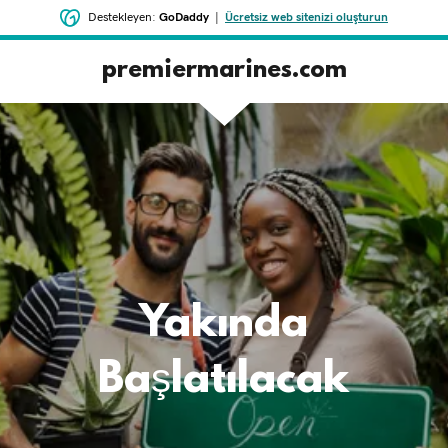
Destekleyen:
GoDaddy
|
Ücretsiz web sitenizi oluşturun
premiermarines.com
‌Yakında
Başlatılacak